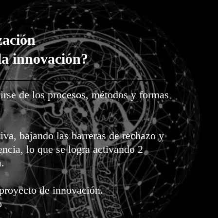
zación
la innovación?
irse de los procesos, métodos y formas
va, bajando las barreras de rechazo y
ncia, lo que se logra activando 2
.
proyecto de innovación.
o