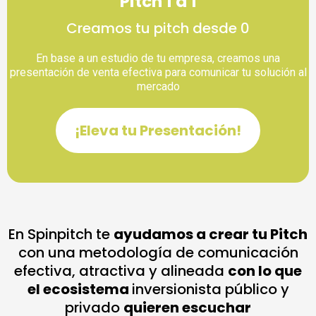
Pitch 1 a 1
Creamos tu pitch desde 0
En base a un estudio de tu empresa, creamos una
presentación de venta efectiva para comunicar tu solución al
mercado
¡Eleva tu Presentación!
En Spinpitch te
ayudamos a crear tu Pitch
con una metodología de comunicación
efectiva, atractiva y alineada
con lo que
el ecosistema
inversionista público y
privado
quieren escuchar